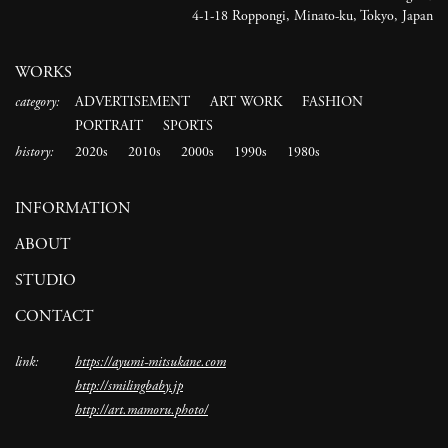
4-1-18 Roppongi, Minato-ku, Tokyo, Japan
WORKS
category:
ADVERTISEMENT
ART WORK
FASHION
PORTRAIT
SPORTS
history:
2020s
2010s
2000s
1990s
1980s
INFORMATION
ABOUT
STUDIO
CONTACT
link:
https://ayumi-mitsukane.com
http://smilingbaby.jp
http://art.mamoru.photo/